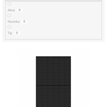
Akce
0
Novinka
0
Tip
0
Výpis produktů