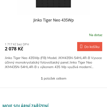
Jinko Tiger Neo 435Wp
Na dotaz
1 717 Kč bez DPH
Do košíku
2 078 Kč
Jinko Tiger Neo 435Wp (FB) Model: JKM435N-54HL4R-B Vysoce
účinný monokrystalický fotovoltaický panel Jinko Tiger Neo
JKM435N-54HL4R-B s výkonem 435 Wp využívá moderní...
1
položek celkem
Ovládací prvky výpisu
Zápatí
MOJE SOLÁRNÍ ZAŘÍZENÍ