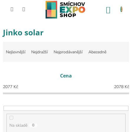
Přejít na obsah
NÁKUP
Jinko solar
Řazení produktů
Nejlevnější
Nejdražší
Nejprodávanější
Abecedně
Cena
2077
Kč
2078
Kč
Na skladě
0