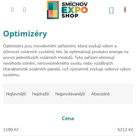
Přejít na obsah
NÁKUP
Optimizéry
Optimizéry jsou inovativními zařízeními, která zvyšují výkon a
účinnost solárních systémů tím, že optimalizují produkci energie na
úrovni jednotlivých solárních modulů. Tyto zařízení eliminují
nevýhody stínění, nerovnoměrného osvitu nebo rozdílných
charakteristik solárních panelů, což významně zvyšuje celkový výkon
systému.
Řazení produktů
Nejlevnější
Nejdražší
Nejprodávanější
Abecedně
Cena
1199
Kč
5312
Kč