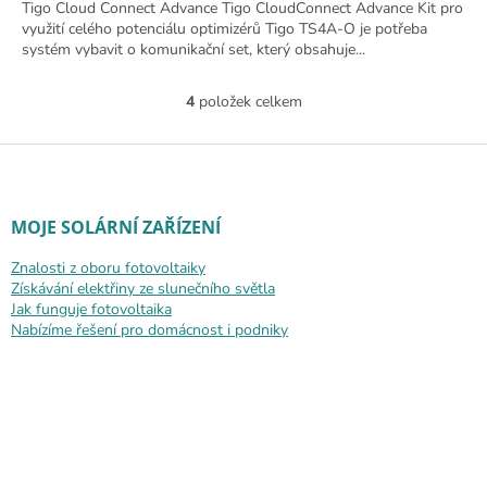
Tigo Cloud Connect Advance Tigo CloudConnect Advance Kit pro
využití celého potenciálu optimizérů Tigo TS4A-O je potřeba
systém vybavit o komunikační set, který obsahuje...
4
položek celkem
Ovládací prvky výpisu
Zápatí
MOJE SOLÁRNÍ ZAŘÍZENÍ
Znalosti z oboru fotovoltaiky
Získávání elektřiny ze slunečního světla
Jak funguje fotovoltaika
Nabízíme řešení pro domácnost i podniky