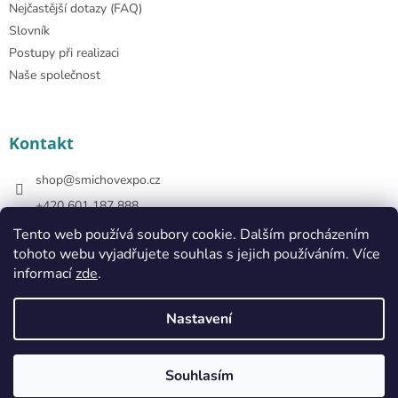
Nejčastější dotazy (FAQ)
Slovník
Postupy při realizaci
Naše společnost
Kontakt
shop
@
smichovexpo.cz
+420 601 187 888
https://www.facebook.com/smichovexposhop
Tento web používá soubory cookie. Dalším procházením
tohoto webu vyjadřujete souhlas s jejich používáním. Více
smichovexposhop
informací
zde
.
Nastavení
Vytvořil Shoptet
Souhlasím
Copyright 2026
Smíchov Expo Shop
. Všechna práva vyhrazena.