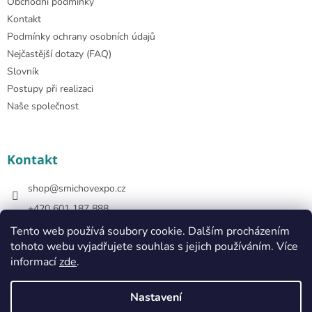
Obchodní podmínky
Kontakt
Podmínky ochrany osobních údajů
Nejčastější dotazy (FAQ)
Slovník
Postupy při realizaci
Naše společnost
Kontakt
shop
@
smichovexpo.cz
+420 601 187 888
https://www.facebook.com/smichovexposhop
Tento web používá soubory cookie. Dalším procházením
tohoto webu vyjadřujete souhlas s jejich používáním. Více
smichovexposhop
informací
zde
.
Nastavení
Vytvořil Shoptet