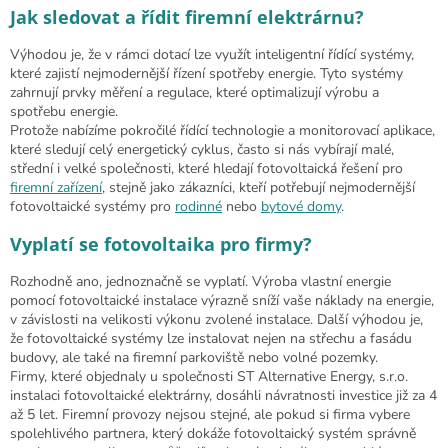
Jak sledovat a řídit firemní elektrárnu?
Výhodou je, že v rámci dotací lze využít inteligentní řídící systémy,
které zajistí nejmodernější řízení spotřeby energie. Tyto systémy
zahrnují prvky měření a regulace, které optimalizují výrobu a
spotřebu energie.
Protože nabízíme pokročilé řídící technologie a monitorovací aplikace,
které sledují celý energetický cyklus, často si nás vybírají malé,
střední i velké společnosti, které hledají fotovoltaická řešení pro
firemní zařízení
, stejně jako zákazníci, kteří potřebují nejmodernější
fotovoltaické systémy pro
rodinné
nebo
bytové domy
.
Vyplatí se fotovoltaika pro firmy?
Rozhodně ano, jednoznačně se vyplatí. Výroba vlastní energie
pomocí fotovoltaické instalace výrazně sníží vaše náklady na energie,
v závislosti na velikosti výkonu zvolené instalace. Další výhodou je,
že fotovoltaické systémy lze instalovat nejen na střechu a fasádu
budovy, ale také na firemní parkoviště nebo volné pozemky.
Firmy, které objednaly u společnosti ST Alternative Energy, s.r.o.
instalaci fotovoltaické elektrárny, dosáhli návratnosti investice již za 4
až 5 let. Firemní provozy nejsou stejné, ale pokud si firma vybere
spolehlivého partnera, který dokáže fotovoltaický systém správně