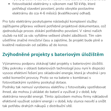
fotovoltaické elektrárny s výkonem nad 50 kWp, které
potřebují stavební povolení, proto obvykle postavíme
elektrárnu do cca 4-6 měsíců (kvalifikovaný odhad).
Pro tyto elektrárny poskytujeme následující komplexní služby:
zajišťujeme přípravu veškeré potřebné projektové dokumentace, což
zjednodušuje proces získání potřebného povolení. V rámci našich
služeb na klíč za vás vyřídíme veškeré úřední záležitosti. Tím vám
ušetříme značné množství času a zajistíme, že projekt bude plně a
kvalitně realizován od začátku až do konce.
Zvýhodněné projekty s bateriovým úložištěm
Významnou podporu získávají také projekty s bateriovými úložišti.
Díky pokroku v oblasti bateriových technologií jsou nyní k dispozici
vysoce efektivní řešení pro skladování energie, která je vhodná i pro
velké komerční provozy. Proto se na baterie v kombinaci s
fotovoltaickými systémy poskytují dotace.
Podniky tak nemusí vyrobenou elektřinu z fotovoltaiky spotřebovat
ihned, ale mohou ji ukládat do baterií a využívat ji v době, kdy
elektrárna nevyrábí energii. Tímto způsobem mohou firmy nákladově
efektivně využívat solární energii i v době, kdy slunce nesvítí a snížit
tak potřebu drahých nákupů z distribuční sítě.