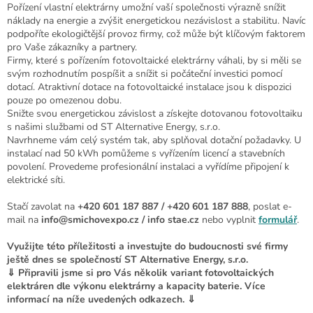
Pořízení vlastní elektrárny umožní vaší společnosti výrazně snížit
náklady na energie a zvýšit energetickou nezávislost a stabilitu. Navíc
podpoříte ekologičtější provoz firmy, což může být klíčovým faktorem
pro Vaše zákazníky a partnery.
Firmy, které s pořízením fotovoltaické elektrárny váhali, by si měli se
svým rozhodnutím pospíšit a snížit si počáteční investici pomocí
dotací. Atraktivní dotace na fotovoltaické instalace jsou k dispozici
pouze po omezenou dobu.
Snižte svou energetickou závislost a získejte dotovanou fotovoltaiku
s našimi službami od ST Alternative Energy, s.r.o.
Navrhneme vám celý systém tak, aby splňoval dotační požadavky. U
instalací nad 50 kWh pomůžeme s vyřízením licencí a stavebních
povolení. Provedeme profesionální instalaci a vyřídíme připojení k
elektrické síti.
Stačí zavolat na
+420 601 187 887 / +420 601 187 888
, poslat e-
mail na
info@smichovexpo.cz / info stae.cz
nebo vyplnit
formulář
.
Využijte této příležitosti a investujte do budoucnosti své firmy
ještě dnes se společností ST Alternative Energy, s.r.o.
⇓ Připravili jsme si pro Vás několik variant fotovoltaických
elektráren dle výkonu elektrárny a kapacity baterie. Více
informací na níže uvedených odkazech. ⇓