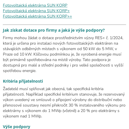
Fotovoltaická elektrárna SUN KORP
Fotovoltaická elektrárna SUN KORP+
Fotovoltaická elektrárna SUN KORP++
Jak získat dotace pro firmy a jaká je výše podpory?
Firmy mohou žádat o dotace prostřednictvím výzvy RES+ č. 1/2024,
která je určena pro instalaci nových fotovoltaických elektráren na
stávajících odběrných místech s výkonem od 50 kW do 5 MW, v
Praze od 10 kW. Klíčovou podmínkou je, že vyrobená energie musí
být primárně spotřebována na místě výroby. Tato podpora je
dostupná pro malé a střední podniky i pro velké společnosti s vyšší
spotřebou energie.
Kritéria přijatelnosti
Žadatelé musí splňovat jak obecná, tak specifická kritéria
přijatelnosti. Například specifické kritérium stanovuje, že rezervovaný
výkon uvedený ve smlouvě o připojení výrobny do distribuční nebo
přenosové soustavy nesmí překročit 30 % instalovaného výkonu pro
elektrárny s výkonem do 1 MWp (včetně) a 20 % pro elektrárny s
výkonem nad 1 MWp.
Výše podpory