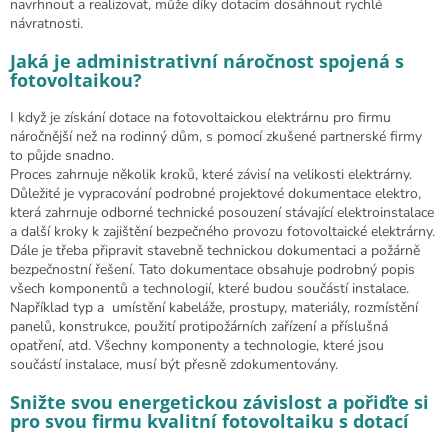
navrhnout a realizovat, může díky dotacím dosáhnout rychlé
návratnosti.
Jaká je administrativní náročnost spojená s
fotovoltaikou?
I když je získání dotace na fotovoltaickou elektrárnu pro firmu
náročnější než na rodinný dům, s pomocí zkušené partnerské firmy
to půjde snadno.
Proces zahrnuje několik kroků, které závisí na velikosti elektrárny.
Důležité je vypracování podrobné projektové dokumentace elektro,
která zahrnuje odborné technické posouzení stávající elektroinstalace
a další kroky k zajištění bezpečného provozu fotovoltaické elektrárny.
Dále je třeba připravit stavebně technickou dokumentaci a požárně
bezpečnostní řešení. Tato dokumentace obsahuje podrobný popis
všech komponentů a technologií, které budou součástí instalace.
Například typ a umístění kabeláže, prostupy, materiály, rozmístění
panelů, konstrukce, použití protipožárních zařízení a příslušná
opatření, atd. Všechny komponenty a technologie, které jsou
součástí instalace, musí být přesně zdokumentovány.
Snižte svou energetickou závislost a pořiďte si
pro svou firmu kvalitní fotovoltaiku s dotací