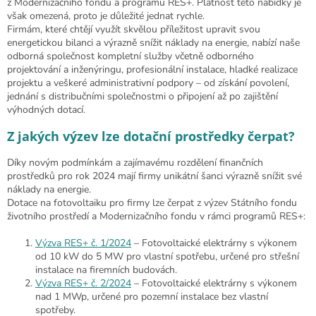
z Modernizačního fondu a programu RES+. Platnost této nabídky je
však omezená, proto je důležité jednat rychle.
Firmám, které chtějí využít skvělou příležitost upravit svou
energetickou bilanci a výrazně snížit náklady na energie, nabízí naše
odborná společnost kompletní služby včetně odborného
projektování a inženýringu, profesionální instalace, hladké realizace
projektu a veškeré administrativní podpory – od získání povolení,
jednání s distribučními společnostmi o připojení až po zajištění
výhodných dotací.
Z jakých výzev lze dotační prostředky čerpat?
Díky novým podmínkám a zajímavému rozdělení finančních
prostředků pro rok 2024 mají firmy unikátní šanci výrazně snížit své
náklady na energie.
Dotace na fotovoltaiku pro firmy lze čerpat z výzev Státního fondu
životního prostředí a Modernizačního fondu v rámci programů RES+:
Výzva RES+ č. 1/2024
– Fotovoltaické elektrárny s výkonem
od 10 kW do 5 MW pro vlastní spotřebu, určené pro střešní
instalace na firemních budovách.
Výzva RES+ č. 2/2024
– Fotovoltaické elektrárny s výkonem
nad 1 MWp, určené pro pozemní instalace bez vlastní
spotřeby.