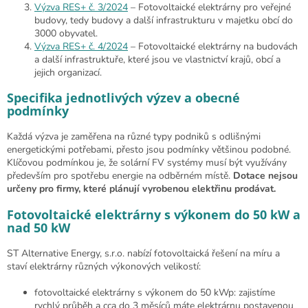
Výzva RES+ č. 3/2024
– Fotovoltaické elektrárny pro veřejné
budovy, tedy budovy a další infrastrukturu v majetku obcí do
3000 obyvatel.
Výzva RES+ č. 4/2024
– Fotovoltaické elektrárny na budovách
a další infrastruktuře, které jsou ve vlastnictví krajů, obcí a
jejich organizací.
Specifika jednotlivých výzev a obecné
podmínky
Každá výzva je zaměřena na různé typy podniků s odlišnými
energetickými potřebami, přesto jsou podmínky většinou podobné.
Klíčovou podmínkou je, že solární FV systémy musí být využívány
především pro spotřebu energie na odběrném místě.
Dotace nejsou
určeny pro firmy, které plánují vyrobenou elektřinu prodávat.
Fotovoltaické elektrárny s výkonem do 50 kW a
nad 50 kW
ST Alternative Energy, s.r.o. nabízí fotovoltaická řešení na míru a
staví elektrárny různých výkonových velikostí:
fotovoltaické elektrárny s výkonem do 50 kWp: zajistíme
rychlý průběh a cca do 3 měsíců máte elektrárnu postavenou