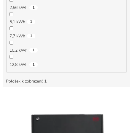
2,56 kWh
1
5,1 kWh
1
7,7 kWh
1
10,2 kWh
1
12,8 kWh
1
Položek k zobrazení:
1
Výpis produktů