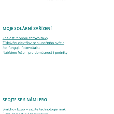
Ovládací prvky výpisu
Zápatí
MOJE SOLÁRNÍ ZAŘÍZENÍ
Znalosti z oboru fotovoltaiky
Získávání elektřiny ze slunečního světla
Jak funguje fotovoltaika
Nabízíme řešení pro domácnost i podniky
SPOJTE SE S NÁMI PRO
Smíchov Expo – zažijte technologie jinak