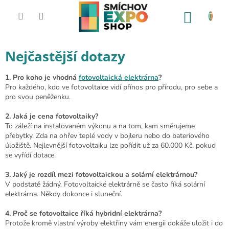
Přejít na obsah
NÁKUP
Nejčastější dotazy
1. Pro koho je vhodná
fotovoltaická elektrárna
?
Pro každého, kdo ve fotovoltaice vidí přínos pro přírodu, pro sebe a
pro svou peněženku.
2. Jaká je cena fotovoltaiky?
To záleží na instalovaném výkonu a na tom, kam směrujeme
přebytky. Zda na ohřev teplé vody v bojleru nebo do bateriového
úložiště. Nejlevnější fotovoltaiku lze pořídit už za 60.000 Kč, pokud
se vyřídí dotace.
3. Jaký je rozdíl mezi fotovoltaickou a solární elektrárnou?
V podstatě žádný. Fotovoltaické elektrárně se často říká solární
elektrárna. Někdy dokonce i sluneční.
4. Proč se fotovoltaice říká hybridní elektrárna?
Protože kromě vlastní výroby elektřiny vám energii dokáže uložit i do