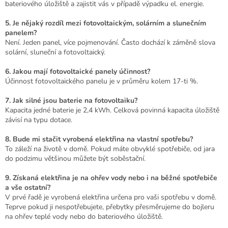
bateriového úložiště a zajistit vás v případě výpadku el. energie.
5. Je nějaký rozdíl mezi fotovoltaickým, solárním a slunečním
panelem?
Není. Jeden panel, více pojmenování. Často dochází k záměně slova
solární, sluneční a fotovoltaický.
6. Jakou mají fotovoltaické panely účinnost?
Účinnost fotovoltaického panelu je v průměru kolem 17-ti %.
7. Jak silné jsou baterie na fotovoltaiku?
Kapacita jedné baterie je 2,4 kWh. Celková povinná kapacita úložiště
závisí na typu dotace.
8. Bude mi stačit vyrobená elektřina na vlastní spotřebu?
To záleží na životě v domě. Pokud máte obvyklé spotřebiče, od jara
do podzimu většinou můžete být soběstační.
9. Získaná elektřina je na ohřev vody nebo i na běžné spotřebiče
a vše ostatní?
V prvé řadě je vyrobená elektřina určena pro vaši spotřebu v domě.
Teprve pokud ji nespotřebujete, přebytky přesměrujeme do bojleru
na ohřev teplé vody nebo do bateriového úložiště.