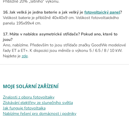
Přibližně 20% „letního“ výkonu.
16. Jak velká je jedna baterie a jak velký je
fotovoltaický panel
?
Velikost baterie je přibližně 40x40x9 cm. Velikost fotovoltaického
panelu 195x99x4 cm.
17. Máte v nabídce asymetrické střídače? Pokud ano, které to
jsou?
Ano, nabízíme. Především to jsou střídače značky GoodWe modelové
řady ET a ET+. K dispozici jsou měniče o výkonu 5 / 6.5 / 8 / 10 kW.
Najdete je
zde
.
Zápatí
MOJE SOLÁRNÍ ZAŘÍZENÍ
Znalosti z oboru fotovoltaiky
Získávání elektřiny ze slunečního světla
Jak funguje fotovoltaika
Nabízíme řešení pro domácnost i podniky