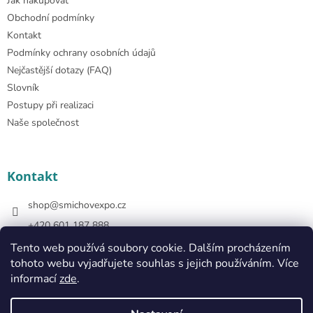
Jak nakupovat
Obchodní podmínky
Kontakt
Podmínky ochrany osobních údajů
Nejčastější dotazy (FAQ)
Slovník
Postupy při realizaci
Naše společnost
Kontakt
shop
@
smichovexpo.cz
+420 601 187 888
https://www.facebook.com/smichovexposhop
Tento web používá soubory cookie. Dalším procházením
tohoto webu vyjadřujete souhlas s jejich používáním. Více
smichovexposhop
informací
zde
.