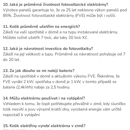
10. Jaká je průměrná životnost fotovoltaické elektrárny?
Výrobce panelů garantuje to, že za 25 let neklesne výkon panelů pod
85%. Životnost fotovoltaické elektrárny (FVE) může být i vyšší.
11. Kolik průměrně ušetřím na energiích?
Záleží na vaší spotřebě v domě a na typu instalované elektrárny.
Můžete ročně ušetřit 7 tisíc, ale taky 20 tisíc Kč.
12. Jaká je návratnost investice do fotovoltaiky?
Záleží na její velikosti a typu. Průměrně se návratnost pohybuje od 7
do 20 let.
13. Za jak dlouho se mi nabijí baterie?
Záleží na spotřebě v domě a aktuálním výkonu FVE. Řekněme, že
FVE vyrábí 2 kW, spotřeba v domě je 1 kW, v tomto případě se
baterie (2,4kWh) nabije za 2,5 hodiny.
14. Můžu elektrárnu používat i na vytápění?
Vzhledem k tomu, že topit potřebujete převážně v zimě, kdy sluníčko
tolik nesvítí a jsou výrazně kratší dny, vyrobená energie vám určitě
nepostačí k vytápění.
15. Kolik elektřiny vyrobí elektrárna v zimě?