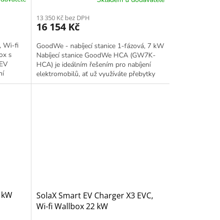
13 350 Kč bez DPH
16 154 Kč
 Wi-fi
GoodWe - nabíjecí stanice 1-fázová, 7 kW
ox s
Nabíjecí stanice GoodWe HCA (GW7K-
EV
HCA) je ideálním řešením pro nabíjení
ní
elektromobilů, ať už využíváte přebytky
od...
energie z fotovoltaické...
1 kW
SolaX Smart EV Charger X3 EVC,
Wi-fi Wallbox 22 kW