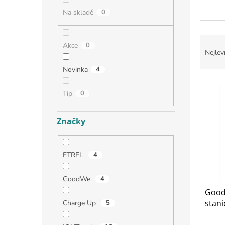
Na skladě
0
Řaze
Akce
0
Nejlev
Novinka
4
Výpi
Tip
0
Značky
ETREL
4
GoodWe
4
Good
stani
Charge Up
5