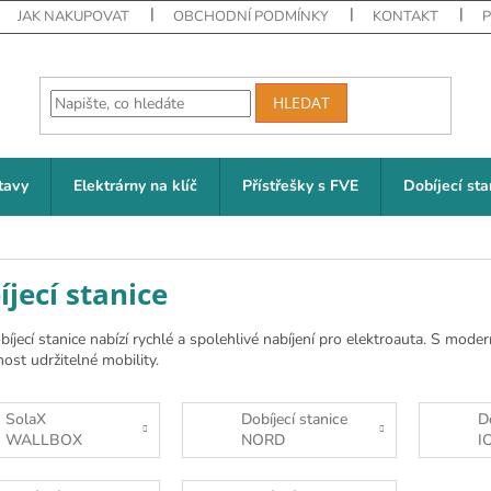
JAK NAKUPOVAT
OBCHODNÍ PODMÍNKY
KONTAKT
HLEDAT
tavy
Elektrárny na klíč
Přístřešky s FVE
Dobíjecí sta
íjecí stanice
bíjecí stanice nabízí rychlé a spolehlivé nabíjení pro elektroauta. S m
ost udržitelné mobility.
SolaX
Dobíjecí stanice
D
WALLBOX
NORD
I