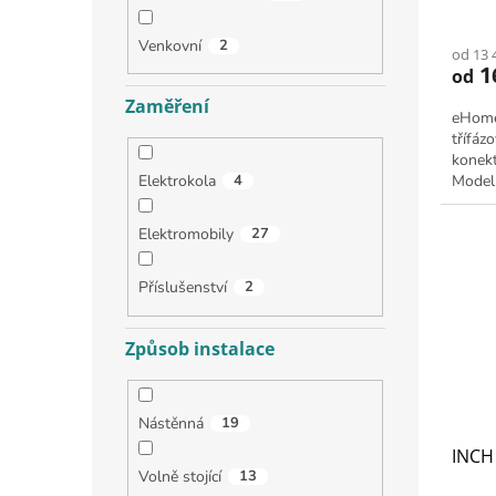
Venkovní
2
od 13 
1
od
Zaměření
eHome
třífáz
konekt
Elektrokola
4
Model 
výkone
Elektromobily
27
Příslušenství
2
Způsob instalace
Nástěnná
19
INCH 
Volně stojící
13