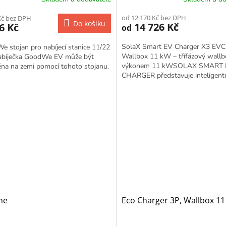
od 12 170 Kč bez DPH
Kč bez DPH
Do košíku
14 726 Kč
6 Kč
od
SolaX Smart EV Charger X3 EVC,
 stojan pro nabíjecí stanice 11/22
Wallbox 11 kW – třífázový wallb
bíječka GoodWe EV může být
výkonem 11 kWSOLAX SMART 
na na zemi pomocí tohoto stojanu.
CHARGER představuje inteligent
nabíjecí stanici pro elektromobily 
me
Eco Charger 3P, Wallbox 1