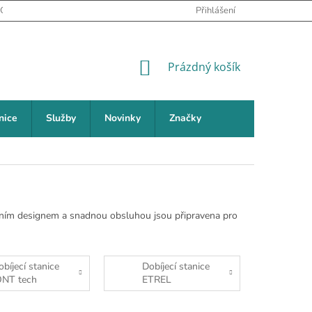
PODMÍNKY OCHRANY OSOBNÍCH ÚDAJŮ
Přihlášení
NEJČASTĚJŠÍ DOTAZY (FAQ
NÁKUPNÍ KOŠÍK
Prázdný košík
nice
Služby
Novinky
Značky
oderním designem a snadnou obsluhou jsou připravena pro
obíjecí stanice
Dobíjecí stanice
ONT tech
ETREL