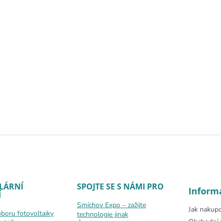
LÁRNÍ
SPOJTE SE S NÁMI PRO
Inform
Í
Smíchov Expo – zažijte
Jak nakup
oboru fotovoltaiky
technologie jinak