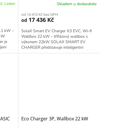
t: Leden
Skladem u dodavatele
od 14 410 Kč bez DPH
17 436 Kč
od
11 kW –
SolaX Smart EV Charger X3 EVC, Wi-fi
 kW
Wallbox 22 kW – třífázový wallbox s
r je
výkonem 22kW SOLAX SMART EV
jení
CHARGER představuje inteligentní
nabíjecí stanici pro elektromobily od...
BASIC
Eco Charger 3P, Wallbox 22 kW