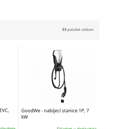
33
položek celkem
EVC,
GoodWe - nabíjecí stanice 1P, 7
kW
davatele
Skladem u dodavatele