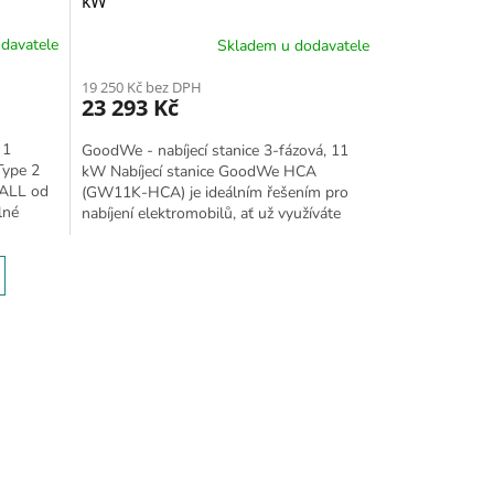
kW
davatele
Skladem u dodavatele
19 250 Kč bez DPH
23 293 Kč
 1
GoodWe - nabíjecí stanice 3-fázová, 11
Type 2
kW Nabíjecí stanice GoodWe HCA
WALL od
(GW11K-HCA) je ideálním řešením pro
lné
nabíjení elektromobilů, ať už využíváte
přebytky energie z...
ání
 prvky výpisu