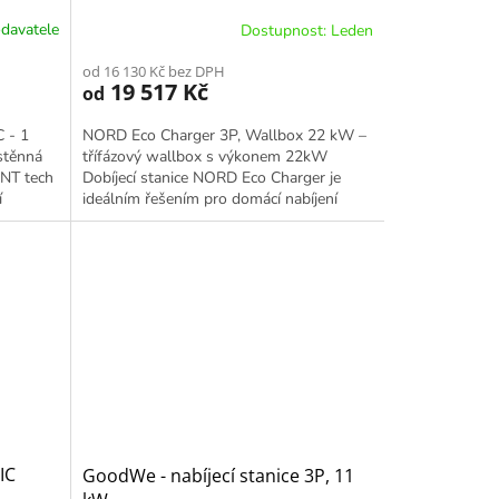
davatele
Dostupnost: Leden
od 16 130 Kč bez DPH
19 517 Kč
od
 - 1
NORD Eco Charger 3P, Wallbox 22 kW –
stěnná
třífázový wallbox s výkonem 22kW
ONT tech
Dobíjecí stanice NORD Eco Charger je
í
ideálním řešením pro domácí nabíjení
elektromobilů s možností využití...
IC
GoodWe - nabíjecí stanice 3P, 11