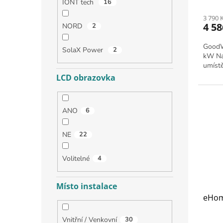
IONT tech
16
3 790 
4 58
NORD
2
GoodWe
SolaX Power
2
kW Na
umístě
LCD obrazovka
ANO
6
NE
22
Volitelné
4
Místo instalace
eHo
Vnitřní / Venkovní
30