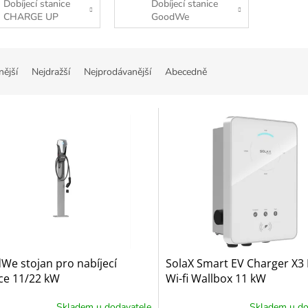
Dobíjecí stanice
Dobíjecí stanice
CHARGE UP
GoodWe
ní produktů
nější
Nejdražší
Nejprodávanější
Abecedně
s produktů
We stojan pro nabíjecí
SolaX Smart EV Charger X3 
ce 11/22 kW
Wi-fi Wallbox 11 kW
Skladem u dodavatele
Skladem u do