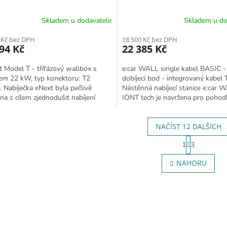
Skladem u dodavatele
Skladem u do
 Kč bez DPH
18 500 Kč bez DPH
94 Kč
22 385 Kč
Model T - třífázový wallbox s
e:car WALL single kabel BASIC -
em 22 kW, typ konektoru: T2
dobíjecí bod - integrovaný kabel 
. Nabíječka eNext byla pečlivě
Nástěnná nabíjecí stanice e:car 
na s cílem zjednodušit nabíjení
IONT tech je navržena pro pohod
omobilů. Jednou z...
dobíjení bateriových a...
NAČÍST 12 DALŠÍCH
Stránkov
1
3
Ovládací
NAHORU