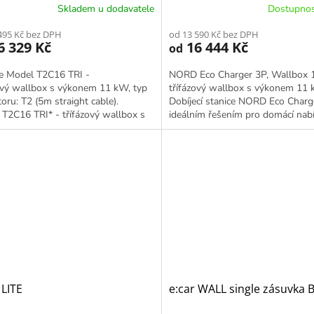
Skladem u dodavatele
Dostupnos
495 Kč bez DPH
od 13 590 Kč bez DPH
6 329 Kč
16 444 Kč
od
 Model T2C16 TRI -
NORD Eco Charger 3P, Wallbox 
ový wallbox s výkonem 11 kW, typ
třífázový wallbox s výkonem 11
oru: T2 (5m straight cable).
Dobíjecí stanice NORD Eco Charge
T2C16 TRI* - třífázový wallbox s
ideálním řešením pro domácí nabí
m 11 kW, typ konektoru: T2...
elektromobilů s možností...
LITE
e:car WALL single zásuvka 