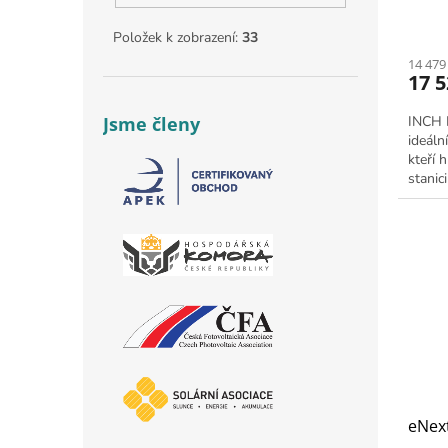
Položek k zobrazení:
33
14 479
17 5
INCH L
Jsme členy
ideáln
kteří h
stanic
nabíjecí
eNex