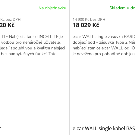
Na objednávku
Skladem u do
 Kč bez DPH
14 900 Kč bez DPH
20 Kč
18 029 Kč
ITE Nabíjecí stanice INCH LITE je
e:car WALL single zásuvka BASIC
í volbou pro nenáročné uživatele,
dobíjecí bod - zásuvka Type 2 Ná
ledají spolehlivou a kvalitní nabíjecí
nabíjecí stanice e:car WALL od I
i bez nadbytečných funkcí. Tato
je navržena pro pohodlné dobíjen
...
bateriových a plug-in...
t
e:car WALL single kabel BAS