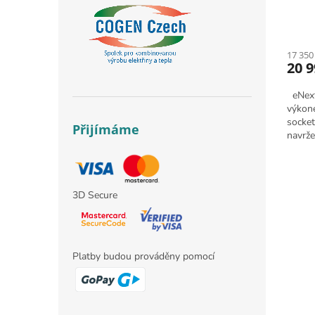
17 350
20 9
eNext 
výkon
socket
Přijímáme
navrže
elektr
3D Secure
Platby budou prováděny pomocí