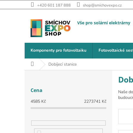
Přejít na obsah
+420 601 187 888
shop@smichovexpo.cz
Komponenty pro fotovoltaiku
Fotovoltaické ses
Domů
Dobíjecí stanice
Postranní panel
Dob
Cena
Naše do
budoucn
4585
Kč
2273741
Kč