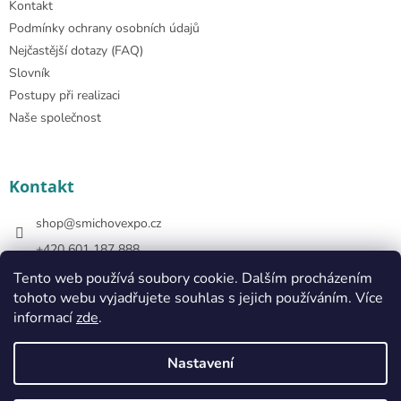
Kontakt
Podmínky ochrany osobních údajů
Nejčastější dotazy (FAQ)
Slovník
Postupy při realizaci
Naše společnost
Kontakt
shop
@
smichovexpo.cz
+420 601 187 888
https://www.facebook.com/smichovexposhop
Tento web používá soubory cookie. Dalším procházením
tohoto webu vyjadřujete souhlas s jejich používáním. Více
smichovexposhop
informací
zde
.
Nastavení
Vytvořil Shoptet