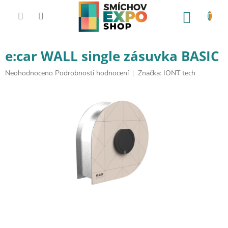
Přejít na obsah
NÁKUP
e:car WALL single zásuvka BASIC
Průměrné hodnocení produktu je 0,0 z 5 hvězdiček.
Neohodnoceno
Podrobnosti hodnocení
Značka:
IONT tech