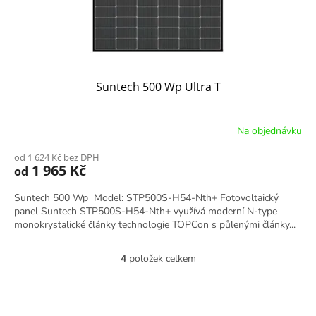
Suntech 500 Wp Ultra T
Na objednávku
od 1 624 Kč bez DPH
1 965 Kč
od
Suntech 500 Wp Model: STP500S-H54-Nth+ Fotovoltaický
panel Suntech STP500S-H54-Nth+ využívá moderní N-type
monokrystalické články technologie TOPCon s půlenými články...
4
položek celkem
Ovládací prvky výpisu
Zápatí