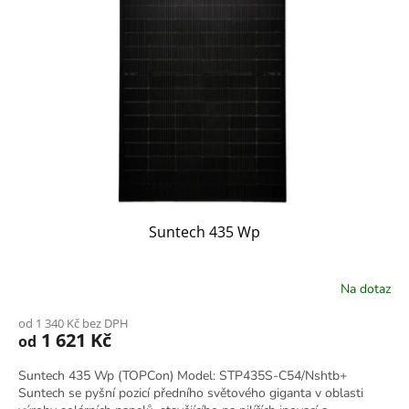
Suntech 435 Wp
Na dotaz
od 1 340 Kč bez DPH
1 621 Kč
od
Suntech 435 Wp (TOPCon) Model: STP435S-C54/Nshtb+
Suntech se pyšní pozicí předního světového giganta v oblasti