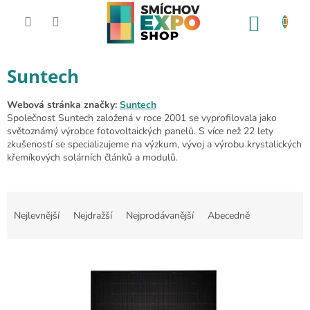
Přejít na obsah
NÁKUP
Suntech
Webová stránka značky:
Suntech
Společnost Suntech založená v roce 2001 se vyprofilovala jako
světoznámý výrobce fotovoltaických panelů. S více než 22 lety
zkušeností se specializujeme na výzkum, vývoj a výrobu krystalických
křemíkových solárních článků a modulů.
Řazení produktů
Nejlevnější
Nejdražší
Nejprodávanější
Abecedně
Výpis produktů