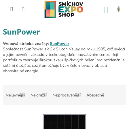
Přejít na obsah
NÁKUP
SunPower
Webová stránka značky:
SunPower
Společnost SunPower sídlí v Silicon Valley od roku 1985, což svědčí
o jejím pevném základu v technologickém inovativním centru. Její
portfolium zahrnuje širokou škálu špičkových řešení pro rezidenční a
solární úložiště, což jí umožňuje být v čele inovací v oblasti
obnovitelné energie.
Řazení produktů
Nejlevnější
Nejdražší
Nejprodávanější
Abecedně
Výpis produktů