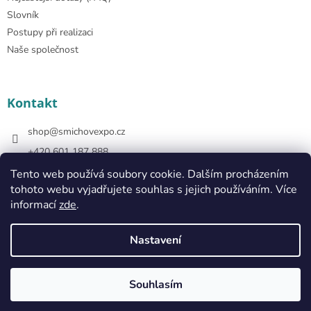
Slovník
Postupy při realizaci
Naše společnost
Kontakt
shop
@
smichovexpo.cz
+420 601 187 888
https://www.facebook.com/smichovexposhop
Tento web používá soubory cookie. Dalším procházením
tohoto webu vyjadřujete souhlas s jejich používáním. Více
smichovexposhop
informací
zde
.
Nastavení
Vytvořil Shoptet
Souhlasím
Copyright 2026
Smíchov Expo Shop
. Všechna práva vyhrazena.