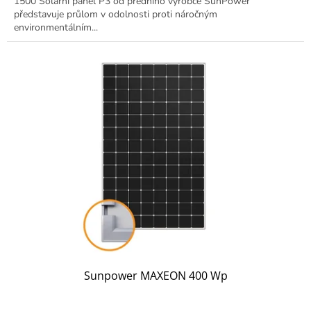
1500 Solární panel P3 od předního výrobce SunPower
představuje průlom v odolnosti proti náročným
environmentálním...
Sunpower MAXEON 400 Wp