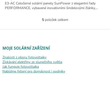
E3-AC Celočerné solární panely SunPower z elegantní řady
PERFORMANCE, vybavené inovativními šindelovými články,...
5
položek celkem
Ovládací prvky výpisu
Zápatí
MOJE SOLÁRNÍ ZAŘÍZENÍ
Znalosti z oboru fotovoltaiky
Získávání elektřiny ze slunečního světla
Jak funguje fotovoltaika
Nabízíme řešení pro domácnost i podniky