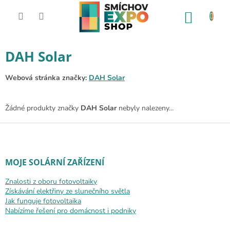
Přejít na obsah
NÁKUP
DAH Solar
Webová stránka značky:
DAH Solar
Žádné produkty značky
DAH Solar
nebyly nalezeny...
Zápatí
MOJE SOLÁRNÍ ZAŘÍZENÍ
Znalosti z oboru fotovoltaiky
Získávání elektřiny ze slunečního světla
Jak funguje fotovoltaika
Nabízíme řešení pro domácnost i podniky