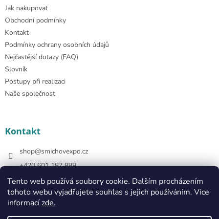
Jak nakupovat
Obchodní podmínky
Kontakt
Podmínky ochrany osobních údajů
Nejčastější dotazy (FAQ)
Slovník
Postupy při realizaci
Naše společnost
Kontakt
shop
@
smichovexpo.cz
+420 601 187 888
https://www.facebook.com/smichovexposhop
Tento web používá soubory cookie. Dalším procházením
tohoto webu vyjadřujete souhlas s jejich používáním. Více
smichovexposhop
informací
zde
.