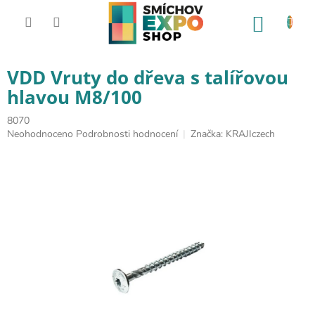
Přejít na obsah
NÁKUP
VDD Vruty do dřeva s talířovou
hlavou M8/100
8070
Průměrné hodnocení produktu je 0,0 z 5 hvězdiček.
Neohodnoceno
Podrobnosti hodnocení
Značka:
KRAJIczech