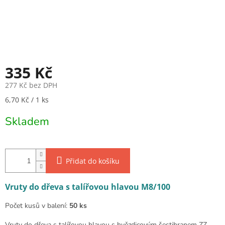
335 Kč
277 Kč bez DPH
Měrná cena:
6,70 Kč / 1 ks
Skladem
Přidat do košíku
Vruty do dřeva s talířovou hlavou M8/100
Počet kusů v balení:
50 ks
Vruty do dřeva s talířovou hlavou s hvězdicovým šestihranem ZZ