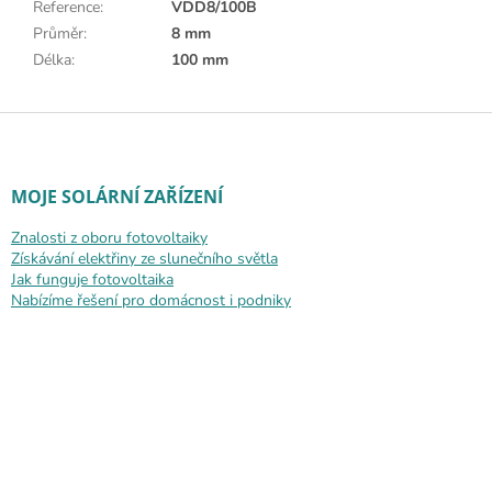
Reference
:
VDD8/100B
Průměr
:
8 mm
Délka
:
100 mm
Zápatí
MOJE SOLÁRNÍ ZAŘÍZENÍ
Znalosti z oboru fotovoltaiky
Získávání elektřiny ze slunečního světla
Jak funguje fotovoltaika
Nabízíme řešení pro domácnost i podniky