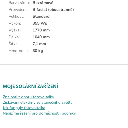
Barva rámu
:
Bezrámové
Provedení
:
Bifacial (oboustranné)
Velikost
:
Standard
Výkon
:
355 Wp
Výška:
:
1770 mm
Délka
:
1049 mm
Šířka
:
7,1 mm
Hmotnost
:
30 kg
Zápatí
MOJE SOLÁRNÍ ZAŘÍZENÍ
Znalosti z oboru fotovoltaiky
Získávání elektřiny ze slunečního světla
Jak funguje fotovoltaika
Nabízíme řešení pro domácnost i podniky