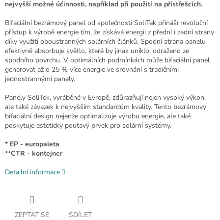
nejvyšší možné účinnosti, například při použití na přístřešcích.
Bifaciální bezrámový panel od společnosti SoliTek přináší revoluční
přístup k výrobě energie tím, že získává energii z přední i zadní strany
díky využití oboustranných solárních článků. Spodní strana panelu
efektivně absorbuje světlo, které by jinak uniklo, odraženo ze
spodního povrchu. V optimálních podmínkách může bifaciální panel
generovat až o 25 % více energie ve srovnání s tradičními
jednostrannými panely.
Panely SoliTek, vyráběné v Evropě, zdůrazňují nejen vysoký výkon,
ale také závazek k nejvyšším standardům kvality. Tento bezrámový
bifaciální design nejenže optimalizuje výrobu energie, ale také
poskytuje esteticky poutavý prvek pro solární systémy.
* EP - europaleta
**CTR - kontejner
Detailní informace
ZEPTAT SE
SDÍLET