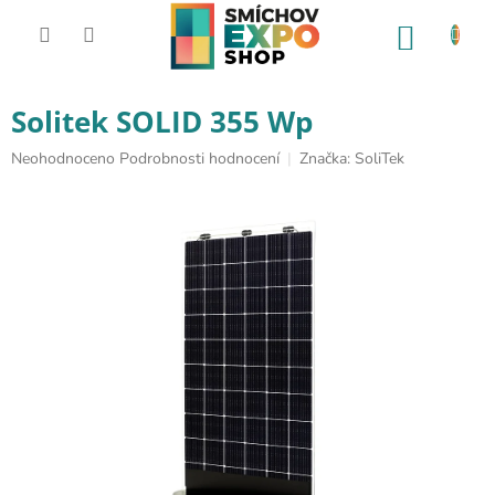
Přejít na obsah
NÁKUP
Solitek SOLID 355 Wp
Průměrné hodnocení produktu je 0,0 z 5 hvězdiček.
Neohodnoceno
Podrobnosti hodnocení
Značka:
SoliTek