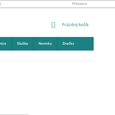
PODMÍNKY OCHRANY OSOBNÍCH ÚDAJŮ
Přihlášení
NEJČASTĚJŠÍ DOTAZY (FAQ
NÁKUPNÍ KOŠÍK
Prázdný košík
nice
Služby
Novinky
Značky