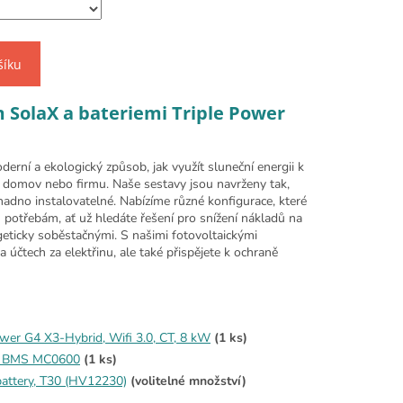
šíku
m SolaX a bateriemi Triple Power
derní a ekologický způsob, jak využít sluneční energii k
š domov nebo firmu. Naše sestavy jsou navrženy tak,
snadno instalovatelné. Nabízíme různé konfigurace, které
m potřebám, ať už hledáte řešení pro snížení nákladů na
rgeticky soběstačnými. S našimi fotovoltaickými
 účtech za elektřinu, ale také přispějete k ochraně
ower G4 X3-Hybrid, Wifi 3.0, CT, 8 kW
(1 ks)
wer BMS MC0600
(1 ks)
battery, T30 (HV12230)
(volitelné množství)