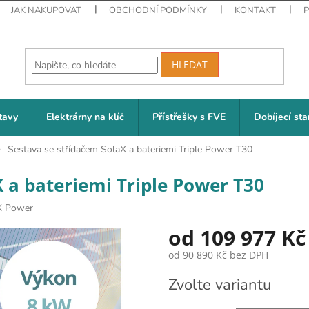
JAK NAKUPOVAT
OBCHODNÍ PODMÍNKY
KONTAKT
HLEDAT
tavy
Elektrárny na klíč
Přístřešky s FVE
Dobíjecí sta
Sestava se střídačem SolaX a bateriemi Triple Power T30
 a bateriemi Triple Power T30
X Power
od
109 977 Kč
od
90 890 Kč
bez DPH
Měrná cena:
Zvolte variantu