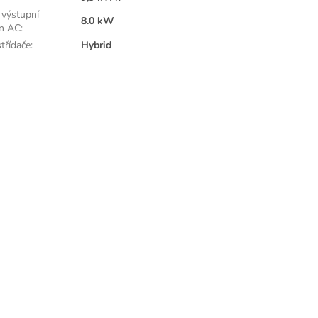
 výstupní
8.0 kW
n AC
:
třídače
:
Hybrid