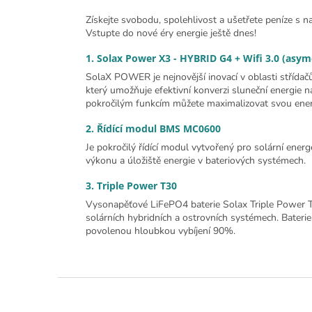
Získejte svobodu, spolehlivost a ušetřete peníze s n
Vstupte do nové éry energie ještě dnes!
1. Solax Power X3 - HYBRID G4 + Wifi 3.0 (asym
SolaX POWER je nejnovější inovací v oblasti střídačů.
který umožňuje efektivní konverzi sluneční energie na e
pokročilým funkcím můžete maximalizovat svou energe
2. Řídící modul BMS MC0600
Je pokročilý řídící modul vytvořený pro solární energ
výkonu a úložiště energie v bateriových systémech.
3. Triple Power T30
Vysonapěťové LiFePO4 baterie Solax Triple Power T3
solárních hybridních a ostrovních systémech. Bateri
povolenou hloubkou vybíjení 90%.
Zápatí