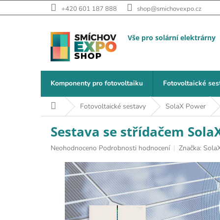
Přejít na obsah
+420 601 187 888
shop@smichovexpo.cz
Komponenty pro fotovoltaiku
Fotovoltaické ses
Domů
Fotovoltaické sestavy
SolaX Power
Sestava se střídačem SolaX
Průměrné hodnocení produktu je 0,0 z 5 hvězdiček.
Neohodnoceno
Podrobnosti hodnocení
Značka:
Sola