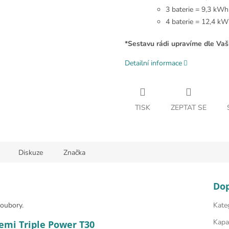
3 baterie = 9,3 kWh
4 baterie = 12,4 k
*Sestavu rádi upravíme dle Vaš
Detailní informace
TISK
ZEPTAT SE
Diskuze
Značka
Do
soubory.
Kate
Kapac
emi Triple Power T30