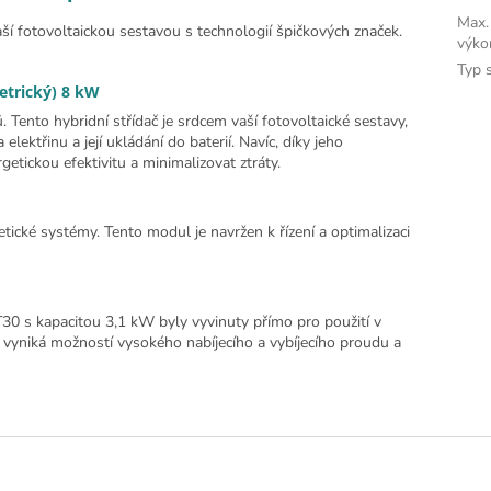
Max.
aší fotovoltaickou sestavou s technologií špičkových značek.
výko
Typ s
etrický) 8 kW
 Tento hybridní střídač je srdcem vaší fotovoltaické sestavy,
lektřinu a její ukládání do baterií. Navíc, díky jeho
tickou efektivitu a minimalizovat ztráty.
etické systémy. Tento modul je navržen k řízení a optimalizaci
0 s kapacitou 3,1 kW byly vyvinuty přímo pro použití v
e vyniká možností vysokého nabíjecího a vybíjecího proudu a