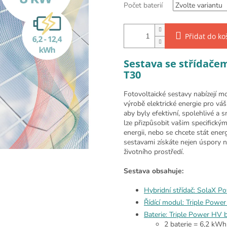
Počet baterií
Přidat do ko
Sestava se střídače
T30
Fotovoltaické sestavy nabízejí mo
výrobě elektrické energie pro vá
aby byly efektivní, spolehlivé a 
lze přizpůsobit vašim specifický
energii, nebo se chcete stát ene
sestavami získáte nejen úspory na
životního prostředí.
Sestava obsahuje:
Hybridní střídač: SolaX P
Řídící modul: Triple Po
Baterie: Triple Power HV 
2 baterie = 6,2 kWh