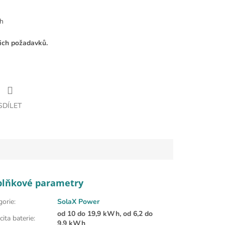
Wh
ich požadavků.
SDÍLET
plňkové parametry
gorie
:
SolaX Power
od 10 do 19,9 kWh, od 6,2 do
ita baterie
:
9,9 kWh