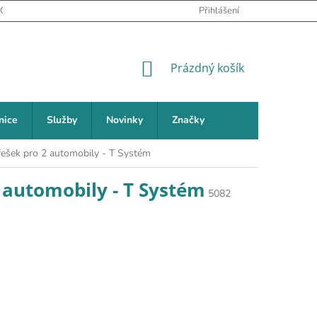
PODMÍNKY OCHRANY OSOBNÍCH ÚDAJŮ
Přihlášení
NEJČASTĚJŠÍ DOTAZY (FAQ
NÁKUPNÍ KOŠÍK
Prázdný košík
nice
Služby
Novinky
Značky
třešek pro 2 automobily - T Systém
2 automobily - T Systém
5082