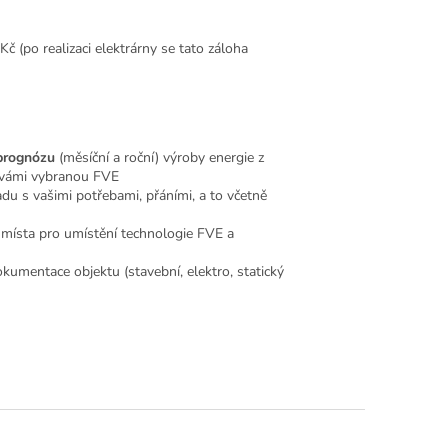
 (po realizaci elektrárny se tato záloha
prognózu
(měsíční a roční) výroby energie z
vámi vybranou FVE
u s vašimi potřebami, přáními, a to včetně
 místa pro umístění technologie FVE a
umentace objektu (stavební, elektro, statický