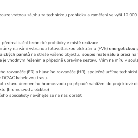
uze vratnou zálohu za technickou prohlídku a zaměření ve výši 10 000 Kč
ředrealizační technické prohlídky v místě realizace
chránky na vámi vybranou fotovoltaickou elektrárnu (FVE)
energetickou 
taických panelů
na střeše vašeho objektu,
soupis materiálu a prací
na 
a je vhodným řešením a případně upravíme sestavu Vám na míru v soulad
o rozvaděče (ER) a hlavního rozvaděče (HR), společně určíme technická
e DC/AC kabelovou trasu.
olu stavu domovního hromosvodu po případě nahlíženi do projektové dok
ktu (hromosvod a elektro)
eho specialisty neváhejte se na nás obrátit