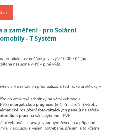
šíku
 a zaměření - pro Solární
tomobily - T Systém
u prohlídku a zaměření je ve výši 10 000 Kč (po
o záloha následně vrátí v plné výši)
íme s Vámi termín předrealizační technické prohlídky v
ržíte do emailové schránky na vámi vybranou
 (FVE)
energetickou prognózu
(měsíční a roční) výroby
hématické rozložení fotovoltaických panelů
na střeše
teriálu a prací
na vámi vybranou FVE
vámi vybraná sestava je vhodným řešením a případně
íru v souladu s vašimi potřebami, přáními a to včetně