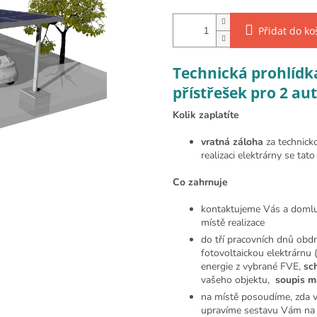
Přidat do ko
Technická prohlídka
přístřešek pro 2 au
Kolik zaplatíte
vratná záloha
za technicko
realizaci elektrárny se tat
Co zahrnuje
kontaktujeme Vás a domluv
místě realizace
do tří pracovních dnů obd
fotovoltaickou elektrárnu
energie z vybrané FVE,
sc
vašeho objektu,
soupis ma
na místě posoudíme, zda 
upravíme sestavu Vám na m