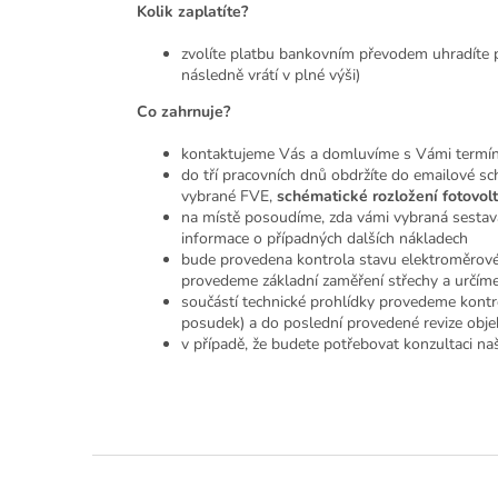
Kolik zaplatíte?
zvolíte platbu bankovním převodem uhradíte po
následně vrátí v plné výši)
Co zahrnuje?
kontaktujeme Vás a domluvíme s Vámi termín p
do tří pracovních dnů obdržíte do emailové s
vybrané FVE,
schématické rozložení fotovol
na místě posoudíme, zda vámi vybraná sestav
informace o případných dalších nákladech
bude provedena kontrola stavu elektroměrovéh
provedeme základní zaměření střechy a určím
součástí technické prohlídky provedeme kontr
posudek) a do poslední provedené revize obje
v případě, že budete potřebovat konzultaci naš
Zápatí