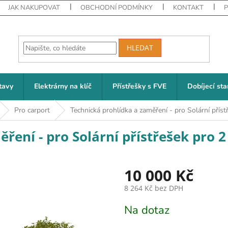
JAK NAKUPOVAT
OBCHODNÍ PODMÍNKY
KONTAKT
HLEDAT
tavy
Elektrárny na klíč
Přístřešky s FVE
Dobíjecí sta
Pro carport
Technická prohlídka a zaměření - pro Solární přís
ření - pro Solární přístřešek pro 
10 000 Kč
8 264 Kč bez DPH
Měrná cena:
Na dotaz