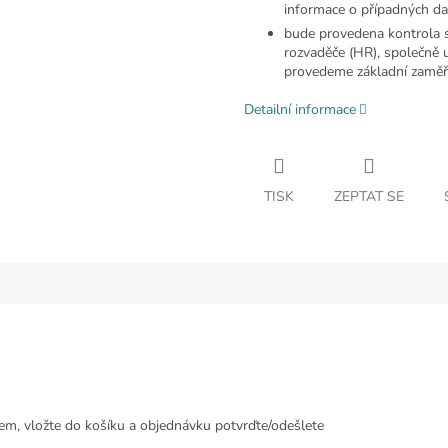
informace o případných da
bude provedena kontrola s
rozvaděče (HR), společně 
provedeme základní zaměře
Detailní informace
TISK
ZEPTAT SE
em, vložte do košíku a objednávku potvrďte/odešlete