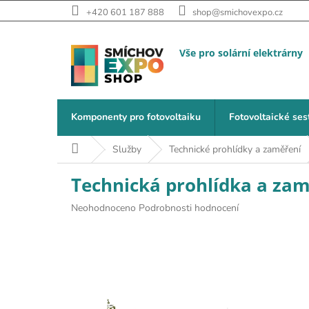
Přejít na obsah
+420 601 187 888
shop@smichovexpo.cz
Komponenty pro fotovoltaiku
Fotovoltaické ses
Domů
Služby
Technické prohlídky a zaměření
Technická prohlídka a zamě
Průměrné hodnocení produktu je 0,0 z 5 hvězdiček.
Neohodnoceno
Podrobnosti hodnocení