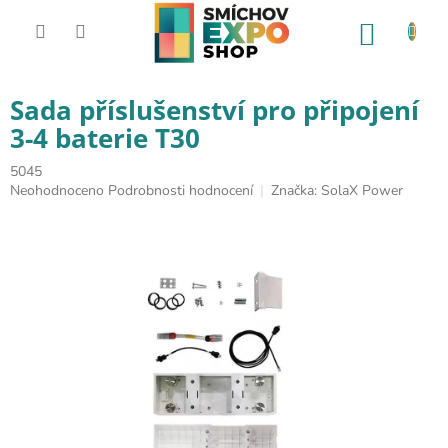
Přejít na obsah
NÁKUP
Sada příslušenství pro připojení
3-4 baterie T30
5045
Průměrné hodnocení produktu je 0,0 z 5 hvězdiček.
Neohodnoceno
Podrobnosti hodnocení
Značka:
SolaX Power