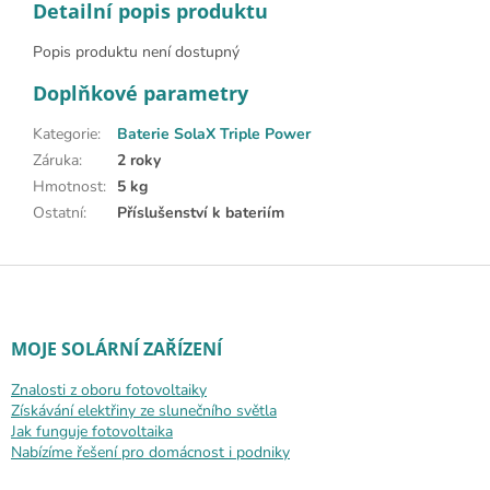
Detailní popis produktu
Popis produktu není dostupný
Doplňkové parametry
Kategorie
:
Baterie SolaX Triple Power
Záruka
:
2 roky
Hmotnost
:
5 kg
Ostatní
:
Příslušenství k bateriím
Zápatí
MOJE SOLÁRNÍ ZAŘÍZENÍ
Znalosti z oboru fotovoltaiky
Získávání elektřiny ze slunečního světla
Jak funguje fotovoltaika
Nabízíme řešení pro domácnost i podniky