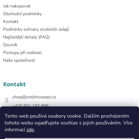
Jak nakupovat
Obchodní podmínky
Kontakt
Podmínky ochrany osobních údajů
Nejčastější dotazy (FAQ)
Slovník
Postupy při realizaci
Naše společnost
Kontakt
shop
@
smichovexpo.cz
+420 601 187 888
https://www.facebook.com/smichovexposhop
Tento web používá soubory cookie. Dalším procházením
tohoto webu vyjadřujete souhlas s jejich používáním. Více
smichovexposhop
informací
zde
.