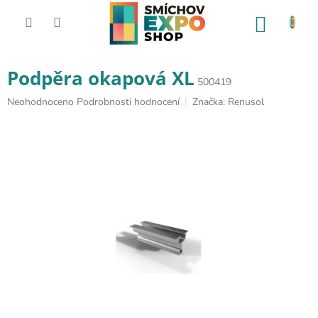
Přejít na obsah
NÁKUP
Podpěra okapová XL
500419
Průměrné hodnocení produktu je 0,0 z 5 hvězdiček.
Neohodnoceno
Podrobnosti hodnocení
Značka:
Renusol