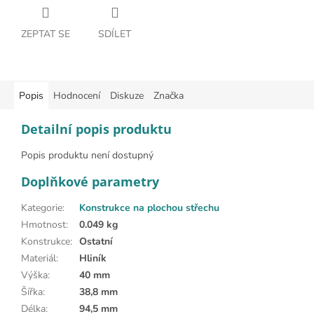
ZEPTAT SE
SDÍLET
Popis
Hodnocení
Diskuze
Značka
Detailní popis produktu
Popis produktu není dostupný
Doplňkové parametry
Kategorie
:
Konstrukce na plochou střechu
Hmotnost
:
0.049 kg
Konstrukce
:
Ostatní
Materiál
:
Hliník
Výška
:
40 mm
Šířka
:
38,8 mm
Délka
:
94,5 mm