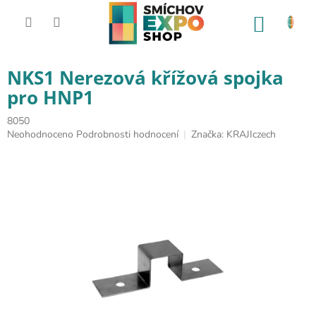
Přejít na obsah
NÁKUP
NKS1 Nerezová křížová spojka
pro HNP1
8050
Průměrné hodnocení produktu je 0,0 z 5 hvězdiček.
Neohodnoceno
Podrobnosti hodnocení
Značka:
KRAJIczech