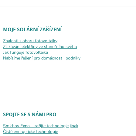
Zápatí
MOJE SOLÁRNÍ ZAŘÍZENÍ
Znalosti z oboru fotovoltaiky
Získávání elektřiny ze slunečního světla
Jak funguje fotovoltaika
Nabízíme řešení pro domácnost i podniky
SPOJTE SE S NÁMI PRO
Smíchov Expo – zažijte technologie jinak
Čisté energetické technologie