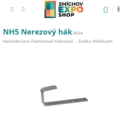
Přejít na obsah
NÁKUP
NH5 Nerezový hák
8024
Průměrné hodnocení produktu je 0,0 z 5 hvězdiček.
Neohodnoceno
Podrobnosti hodnocení
Značka:
KRAJIczech