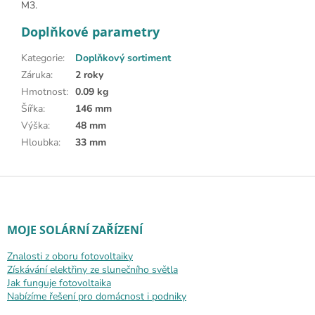
M3.
Doplňkové parametry
Kategorie
:
Doplňkový sortiment
Záruka
:
2 roky
Hmotnost
:
0.09 kg
Šířka
:
146 mm
Výška
:
48 mm
Hloubka
:
33 mm
Zápatí
MOJE SOLÁRNÍ ZAŘÍZENÍ
Znalosti z oboru fotovoltaiky
Získávání elektřiny ze slunečního světla
Jak funguje fotovoltaika
Nabízíme řešení pro domácnost i podniky