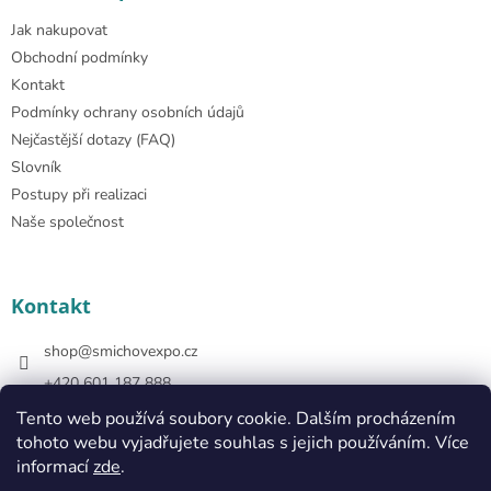
Jak nakupovat
Obchodní podmínky
Kontakt
Podmínky ochrany osobních údajů
Nejčastější dotazy (FAQ)
Slovník
Postupy při realizaci
Naše společnost
Kontakt
shop
@
smichovexpo.cz
+420 601 187 888
https://www.facebook.com/smichovexposhop
Tento web používá soubory cookie. Dalším procházením
tohoto webu vyjadřujete souhlas s jejich používáním. Více
smichovexposhop
informací
zde
.