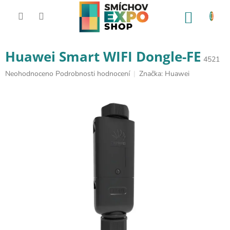
Přejít na obsah
NÁKUP
Huawei Smart WIFI Dongle-FE
4521
Průměrné hodnocení produktu je 0,0 z 5 hvězdiček.
Neohodnoceno
Podrobnosti hodnocení
Značka:
Huawei