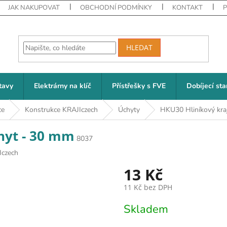
JAK NAKUPOVAT
OBCHODNÍ PODMÍNKY
KONTAKT
HLEDAT
tavy
Elektrárny na klíč
Přístřešky s FVE
Dobíjecí sta
ce
Konstrukce KRAJIczech
Úchyty
HKU30 Hliníkový kra
hyt - 30 mm
8037
Iczech
13 Kč
11 Kč bez DPH
Měrná cena:
Skladem