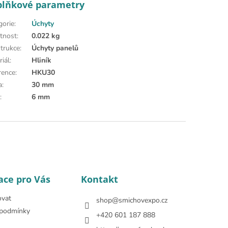
plňkové parametry
gorie
:
Úchyty
tnost
:
0.022 kg
trukce
:
Úchyty panelů
riál
:
Hliník
rence
:
HKU30
a
:
30 mm
a
:
6 mm
ace pro Vás
Kontakt
ovat
shop
@
smichovexpo.cz
podmínky
+420 601 187 888