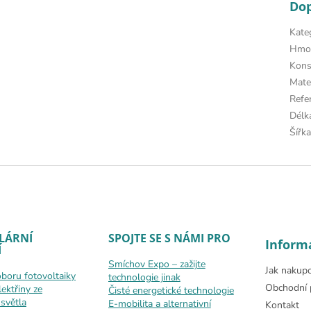
Do
Kate
Hmo
Kons
Mate
Refe
Délk
Šířk
LÁRNÍ
SPOJTE SE S NÁMI PRO
Inform
Í
Smíchov Expo – zažijte
Jak nakup
oboru fotovoltaiky
technologie jinak
Obchodní 
lektřiny ze
Čisté energetické technologie
světla
E-mobilita a alternativní
Kontakt