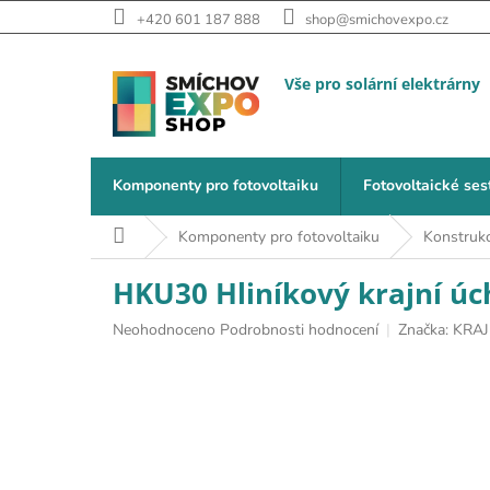
Přejít na obsah
+420 601 187 888
shop@smichovexpo.cz
Komponenty pro fotovoltaiku
Fotovoltaické ses
Domů
Komponenty pro fotovoltaiku
Konstruk
HKU30 Hliníkový krajní úc
Průměrné hodnocení produktu je 0,0 z 5 hvězdiček.
Neohodnoceno
Podrobnosti hodnocení
Značka:
KRAJ