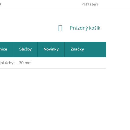
PODMÍNKY OCHRANY OSOBNÍCH ÚDAJŮ
Přihlášení
NEJČASTĚJŠÍ DOTAZY (FAQ
NÁKUPNÍ KOŠÍK
Prázdný košík
nice
Služby
Novinky
Značky
jní úchyt - 30 mm