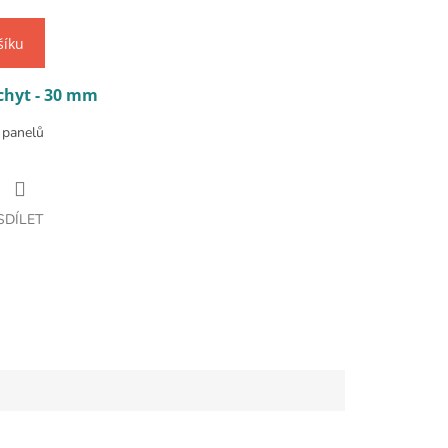
šíku
chyt - 30 mm
h panelů
SDÍLET