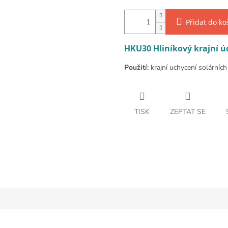
Přidat do ko
HKU30 Hliníkový krajní ú
Použití:
krajní uchycení solárníc
TISK
ZEPTAT SE