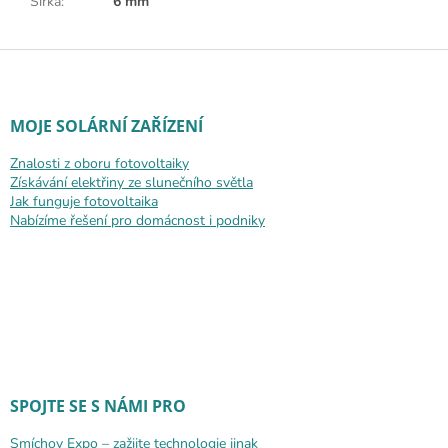
Šířka
:
6 mm
Zápatí
MOJE SOLÁRNÍ ZAŘÍZENÍ
Znalosti z oboru fotovoltaiky
Získávání elektřiny ze slunečního světla
Jak funguje fotovoltaika
Nabízíme řešení pro domácnost i podniky
SPOJTE SE S NÁMI PRO
Smíchov Expo – zažijte technologie jinak