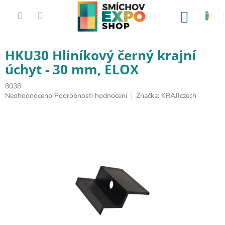
Přejít na obsah
NÁKUP
HKU30 Hliníkový černý krajní
úchyt - 30 mm, ELOX
8038
Průměrné hodnocení produktu je 0,0 z 5 hvězdiček.
Neohodnoceno
Podrobnosti hodnocení
Značka:
KRAJIczech