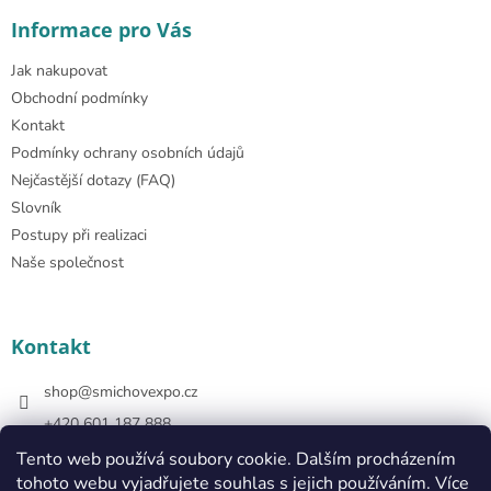
Informace pro Vás
Jak nakupovat
Obchodní podmínky
Kontakt
Podmínky ochrany osobních údajů
Nejčastější dotazy (FAQ)
Slovník
Postupy při realizaci
Naše společnost
Kontakt
shop
@
smichovexpo.cz
+420 601 187 888
https://www.facebook.com/smichovexposhop
Tento web používá soubory cookie. Dalším procházením
tohoto webu vyjadřujete souhlas s jejich používáním. Více
smichovexposhop