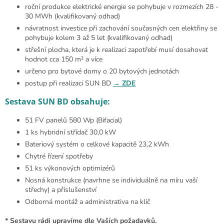
roční produkce elektrické energie se pohybuje v rozmezích 28 -
30 MWh (kvalifikovaný odhad)
návratnost investice při zachování současných cen elektřiny se
pohybuje kolem 3 až 5 let (kvalifikovaný odhad)
střešní plocha, která je k realizaci zapotřebí musí dosahovat
hodnot cca 150 m² a více
určeno pro bytové domy o 20 bytových jednotách
postup při realizaci SUN BD
→ ZDE
Sestava SUN BD obsahuje:
51 FV panelů 580 Wp (Bifacial)
1 ks hybridní střídač 30,0 kW
Bateriový systém o celkové kapacitě 23,2 kWh
Chytré řízení spotřeby
51 ks výkonových optimizérů
Nosná konstrukce (navrhne se individuálně na míru vaší
střechy) a příslušenství
Odborná montáž a administrativa na klíč
* Sestavu rádi upravíme dle Vaších požadavků.