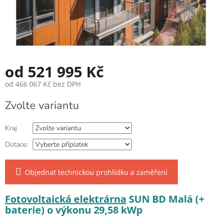
od
521 995 Kč
od
466 067 Kč
bez DPH
Měrná cena:
Zvolte variantu
Kraj
Dotace:
Objednat technickou prohlídku a zaměření
Fotovoltaická elektrárna
SUN BD Malá (+
baterie) o výkonu 29,58 kWp