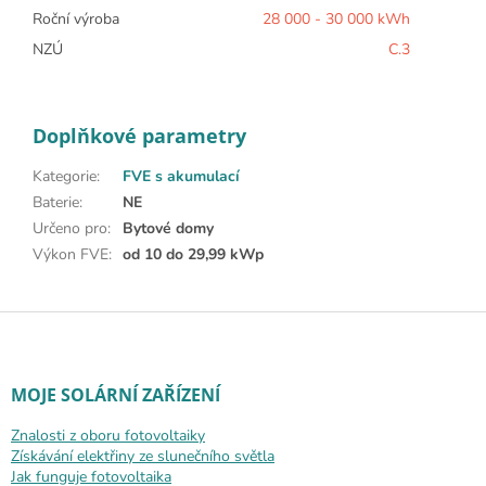
Roční výroba
28 000 - 30 000 kWh
NZÚ
C.3
Doplňkové parametry
Kategorie
:
FVE s akumulací
Baterie
:
NE
Určeno pro
:
Bytové domy
Výkon FVE
:
od 10 do 29,99 kWp
Zápatí
MOJE SOLÁRNÍ ZAŘÍZENÍ
Znalosti z oboru fotovoltaiky
Získávání elektřiny ze slunečního světla
Jak funguje fotovoltaika