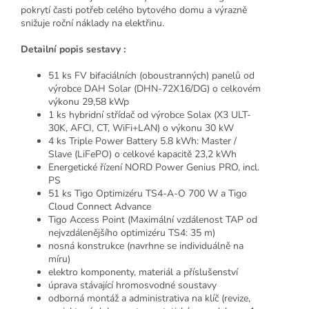
pokrytí časti potřeb celého bytového domu a výrazně
snižuje roční náklady na elektřinu.
Detailní popis sestavy :
51 ks FV bifaciálních (oboustranných) panelů od
výrobce DAH Solar (DHN-72X16/DG) o celkovém
výkonu 29,58 kWp
1 ks hybridní střídač od výrobce Solax (X3 ULT-
30K, AFCI, CT, WiFi+LAN) o výkonu 30 kW
4 ks Triple Power Battery 5.8 kWh: Master /
Slave (LiFePO) o celkové kapacitě 23,2 kWh
Energetické řízení NORD Power Genius PRO, incl.
PS
51 ks Tigo Optimizéru TS4-A-O 700 W a Tigo
Cloud Connect Advance
Tigo Access Point (Maximální vzdálenost TAP od
nejvzdálenějšího optimizéru TS4: 35 m)
nosná konstrukce (navrhne se individuálně na
míru)
elektro komponenty, materiál a příslušenství
úprava stávající hromosvodné soustavy
odborná montáž a administrativa na klíč (revize,