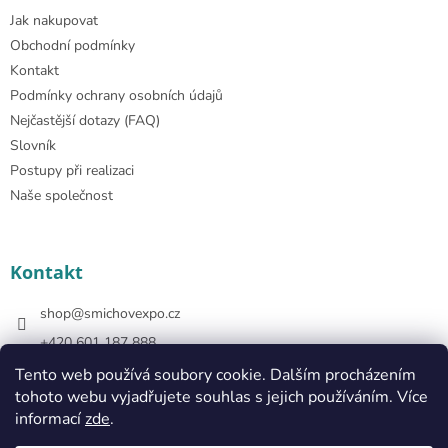
Jak nakupovat
Obchodní podmínky
Kontakt
Podmínky ochrany osobních údajů
Nejčastější dotazy (FAQ)
Slovník
Postupy při realizaci
Naše společnost
Kontakt
shop
@
smichovexpo.cz
+420 601 187 888
https://www.facebook.com/smichovexposhop
Tento web používá soubory cookie. Dalším procházením
tohoto webu vyjadřujete souhlas s jejich používáním. Více
smichovexposhop
informací
zde
.