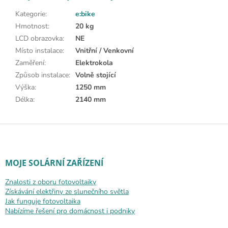
Kategorie
:
e:bike
Hmotnost
:
20 kg
LCD obrazovka
:
NE
Místo instalace
:
Vnitřní / Venkovní
Zaměření
:
Elektrokola
Způsob instalace
:
Volně stojící
Výška
:
1250 mm
Délka
:
2140 mm
Zápatí
MOJE SOLÁRNÍ ZAŘÍZENÍ
Znalosti z oboru fotovoltaiky
Získávání elektřiny ze slunečního světla
Jak funguje fotovoltaika
Nabízíme řešení pro domácnost i podniky