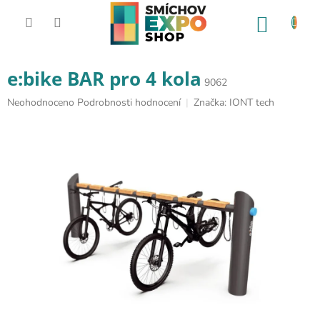
Přejít na obsah
NÁKUP
e:bike BAR pro 4 kola
9062
Průměrné hodnocení produktu je 0,0 z 5 hvězdiček.
Neohodnoceno
Podrobnosti hodnocení
Značka:
IONT tech