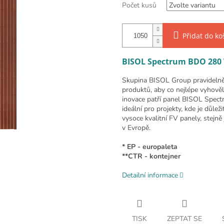
Počet kusů
Přidat do ko
BISOL Spectrum BDO 280 
Skupina BISOL Group pravidelně i
produktů, aby co nejlépe vyhověl
inovace patří panel BISOL Spectr
ideální pro projekty, kde je důlež
vysoce kvalitní FV panely, stejn
v Evropě.
* EP - europaleta
**CTR - kontejner
Detailní informace
TISK
ZEPTAT SE