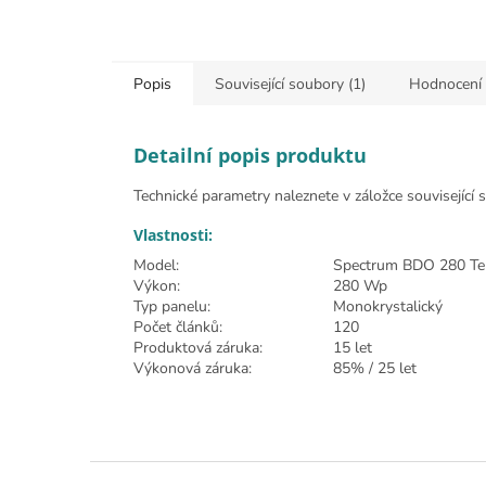
Popis
Související soubory (1)
Hodnocení
Detailní popis produktu
Technické parametry naleznete v záložce související 
Vlastnosti:
Model:
Spectrum BDO 280 Ter
Výkon:
280 Wp
Typ panelu:
Monokrystalický
Počet článků:
120
Produktová záruka:
15 let
Výkonová záruka:
85% / 25 let
Zápatí