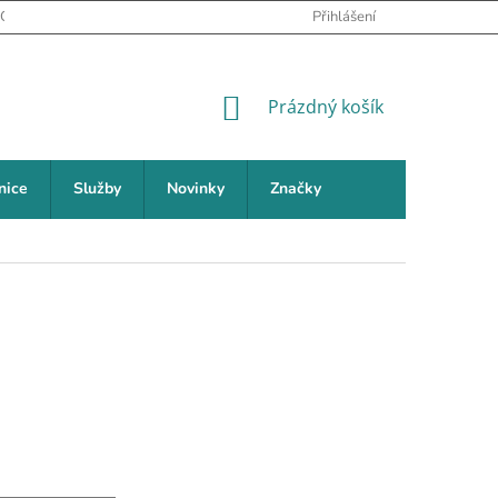
PODMÍNKY OCHRANY OSOBNÍCH ÚDAJŮ
Přihlášení
NEJČASTĚJŠÍ DOTAZY (FAQ
NÁKUPNÍ KOŠÍK
Prázdný košík
nice
Služby
Novinky
Značky