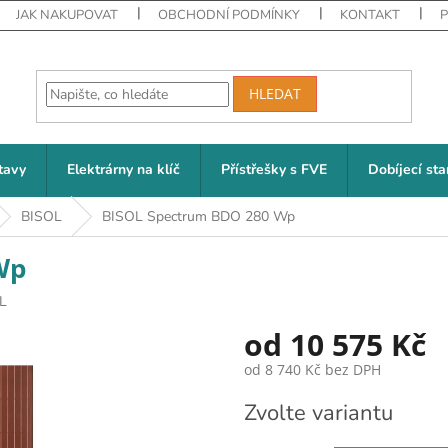
JAK NAKUPOVAT
OBCHODNÍ PODMÍNKY
KONTAKT
HLEDAT
tavy
Elektrárny na klíč
Přístřešky s FVE
Dobíjecí sta
BISOL
BISOL Spectrum BDO 280 Wp
Wp
L
od
10 575 Kč
od
8 740 Kč
bez DPH
Měrná cena:
Zvolte variantu