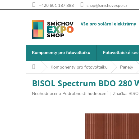
Přejít na obsah
+420 601 187 888
shop@smichovexpo.cz
Komponenty pro fotovoltaiku
Fotovoltaické ses
Domů
Komponenty pro fotovoltaiku
Panely
BISOL Spectrum BDO 280 
Průměrné hodnocení produktu je 0,0 z 5 hvězdiček.
Neohodnoceno
Podrobnosti hodnocení
Značka:
BISO