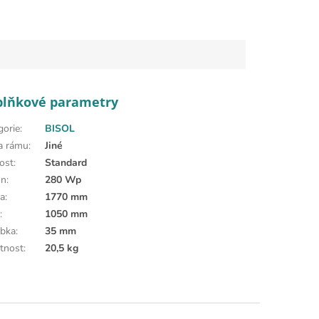
plňkové parametry
gorie
:
BISOL
a rámu
:
Jiné
kost
:
Standard
on
:
280 Wp
a
:
1770 mm
a
:
1050 mm
bka
:
35 mm
tnost
:
20,5 kg